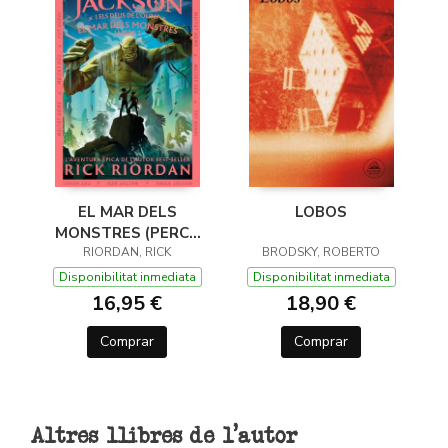
EL MAR DELS
LOBOS
MONSTRES (PERCY
JACKSON I ELS DÉUS
RIORDAN, RICK
BRODSKY, ROBERTO
DE L'OLIMP 2)
Disponibilitat inmediata
Disponibilitat inmediata
16,95 €
18,90 €
Comprar
Comprar
Altres llibres de l'autor