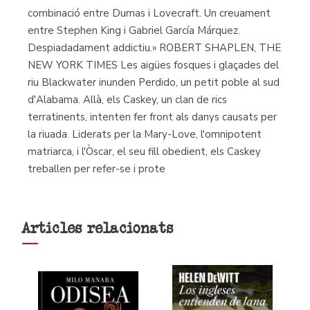
combinació entre Dumas i Lovecraft. Un creuament
entre Stephen King i Gabriel García Márquez.
Despiadadament addictiu.» ROBERT SHAPLEN, THE
NEW YORK TIMES Les aigües fosques i glaçades del
riu Blackwater inunden Perdido, un petit poble al sud
d'Alabama. Allà, els Caskey, un clan de rics
terratinents, intenten fer front als danys causats per
la riuada. Liderats per la Mary-Love, l'omnipotent
matriarca, i l'Òscar, el seu fill obedient, els Caskey
treballen per refer-se i prote
Articles relacionats