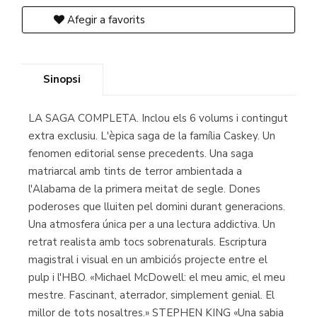
Afegir a favorits
Sinopsi
LA SAGA COMPLETA. Inclou els 6 volums i contingut
extra exclusiu. L'èpica saga de la família Caskey. Un
fenomen editorial sense precedents. Una saga
matriarcal amb tints de terror ambientada a
l'Alabama de la primera meitat de segle. Dones
poderoses que lluiten pel domini durant generacions.
Una atmosfera única per a una lectura addictiva. Un
retrat realista amb tocs sobrenaturals. Escriptura
magistral i visual en un ambiciós projecte entre el
pulp i l'HBO. «Michael McDowell: el meu amic, el meu
mestre. Fascinant, aterrador, simplement genial. El
millor de tots nosaltres.» STEPHEN KING «Una sabia