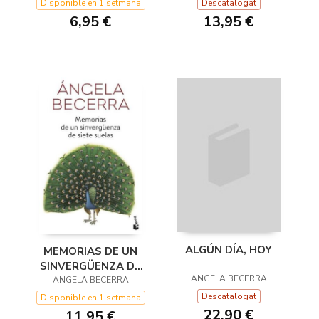
Disponible en 1 setmana
Descatalogat
6,95 €
13,95 €
ALGÚN DÍA, HOY
MEMORIAS DE UN
SINVERGÜENZA DE
ANGELA BECERRA
SIETE SUELAS
ANGELA BECERRA
Descatalogat
Disponible en 1 setmana
22,90 €
11,95 €