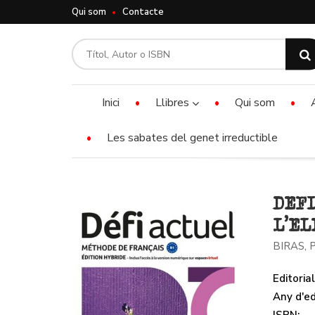
Qui som
Contacte
Inici
Llibres
Qui som
Les sabates del genet irreductible
DEFI
L'EL
BIRAS,
Editorial
Any d'ed