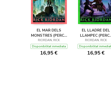
EL MAR DELS
EL LLADRE DEL
MONSTRES (PERCY
LLAMPEC (PERC
JACKSON I ELS
RIORDAN, RICK
JACKSON I ELS
RIORDAN, RICK
DÉUS DE L'OLIMP 2)
DÉUS DE L'OLIMP 
Disponibilitat inmediata
Disponibilitat inmedia
16,95 €
16,95 €