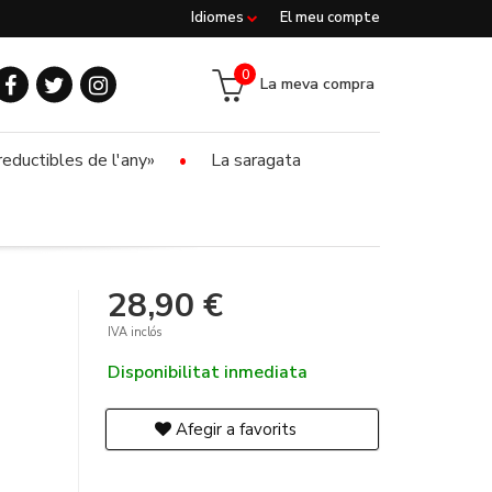
Idiomes
El meu compte
0
La meva compra
reductibles de l'any»
La saragata
28,90 €
IVA inclós
Disponibilitat inmediata
Afegir a favorits