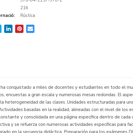
978-84-1157-370-2
:
216
rnació:
Rústica
a ha conquistado a miles de docentes y estudiantes en todo el mun
s, encuestas a gran escala y numerosas mesas redondas. El aspecto
 a la heterogeneidad de las clases. Unidades estructuradas para un
Actividades basadas en la realidad, alineadas con el nivel de los
 constante y consolidada en una página específica dentro de cada 
iva y se refuerza con numerosas actividades específicas para facil
egrado en la secuencia didáctica. Preparación para los exámenes 