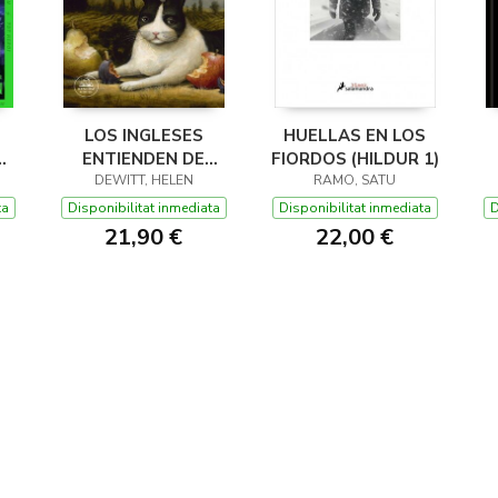
LOS INGLESES
HUELLAS EN LOS
Y
ENTIENDEN DE
FIORDOS (HILDUR 1)
LANA (Y OTROS
DEWITT, HELEN
RAMO, SATU
1)
TRUCOS)
ta
Disponibilitat inmediata
Disponibilitat inmediata
D
21,90 €
22,00 €