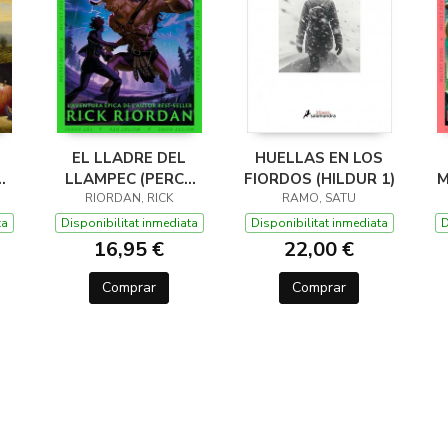
EL LLADRE DEL
HUELLAS EN LOS
LLAMPEC (PERCY
FIORDOS (HILDUR 1)
M
JACKSON I ELS
RIORDAN, RICK
RAMO, SATU
DÉUS DE L'OLIMP 1)
D
ta
Disponibilitat inmediata
Disponibilitat inmediata
D
16,95 €
22,00 €
Comprar
Comprar