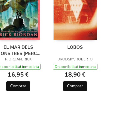
EL MAR DELS
LOBOS
ONSTRES (PERCY
JACKSON I ELS
RIORDAN, RICK
BRODSKY, ROBERTO
ÉUS DE L'OLIMP 2)
isponibilitat inmediata
Disponibilitat inmediata
16,95 €
18,90 €
Comprar
Comprar