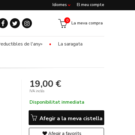
Idiomes
El meu compte
0
La meva compra
reductibles de l'any»
La saragata
19,00 €
IVA inclós
Disponibilitat inmediata
Afegir a la meva cistella
Afegir a favorits