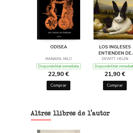
ODISEA
LOS INGLESES
ENTIENDEN DE
MANARA, MILO
LANA (Y OTROS
DEWITT, HELEN
TRUCOS)
Disponibilitat inmediata
Disponibilitat inmedia
22,90 €
21,90 €
Comprar
Comprar
Altres llibres de l'autor