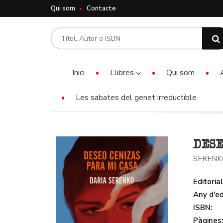
Qui som
Contacte
Inici
Llibres
Qui som
Les sabates del genet irreductible
DESE
SERENK
Editorial
Any d'ed
ISBN:
Pàgines