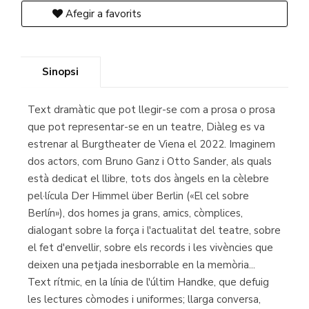
Afegir a favorits
Sinopsi
Text dramàtic que pot llegir-se com a prosa o prosa
que pot representar-se en un teatre, Diàleg es va
estrenar al Burgtheater de Viena el 2022. Imaginem
dos actors, com Bruno Ganz i Otto Sander, als quals
està dedicat el llibre, tots dos àngels en la cèlebre
pel·lícula Der Himmel über Berlin («El cel sobre
Berlín»), dos homes ja grans, amics, còmplices,
dialogant sobre la força i l'actualitat del teatre, sobre
el fet d'envellir, sobre els records i les vivències que
deixen una petjada inesborrable en la memòria...
Text rítmic, en la línia de l'últim Handke, que defuig
les lectures còmodes i uniformes; llarga conversa,