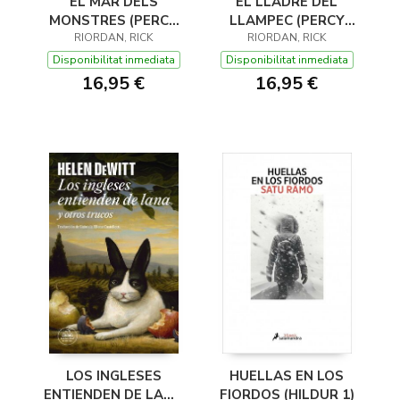
EL MAR DELS
EL LLADRE DEL
MONSTRES (PERCY
LLAMPEC (PERCY
JACKSON I ELS DÉUS
RIORDAN, RICK
JACKSON I ELS DÉUS
RIORDAN, RICK
DE L'OLIMP 2)
DE L'OLIMP 1)
Disponibilitat inmediata
Disponibilitat inmediata
16,95 €
16,95 €
LOS INGLESES
HUELLAS EN LOS
ENTIENDEN DE LANA
FIORDOS (HILDUR 1)