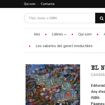
Qui som
Contacte
Inici
Llibres
Qui som
Les sabates del genet irreductible
EL N
CASASS
Editorial
Any d'ed
ISBN:
Pàgines