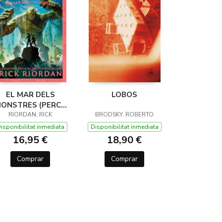
EL MAR DELS
LOBOS
ONSTRES (PERCY
JACKSON I ELS
RIORDAN, RICK
BRODSKY, ROBERTO
ÉUS DE L'OLIMP 2)
isponibilitat inmediata
Disponibilitat inmediata
16,95 €
18,90 €
Comprar
Comprar