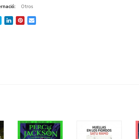
rnació:
Otros