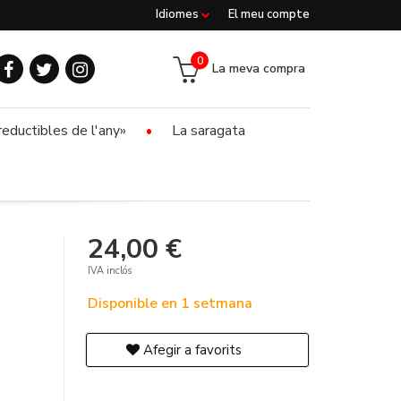
Idiomes
El meu compte
0
La meva compra
reductibles de l'any»
La saragata
24,00 €
IVA inclós
Disponible en 1 setmana
Afegir a favorits