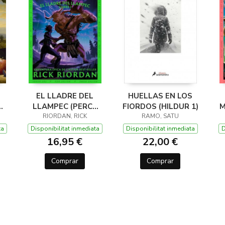
EL LLADRE DEL
HUELLAS EN LOS
LLAMPEC (PERCY
FIORDOS (HILDUR 1)
M
JACKSON I ELS
RIORDAN, RICK
RAMO, SATU
DÉUS DE L'OLIMP 1)
D
ta
Disponibilitat inmediata
Disponibilitat inmediata
D
16,95 €
22,00 €
Comprar
Comprar