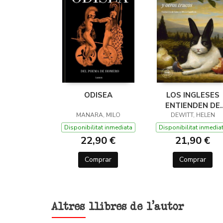
ODISEA
LOS INGLESES
ENTIENDEN DE
MANARA, MILO
LANA (Y OTROS
DEWITT, HELEN
TRUCOS)
Disponibilitat inmediata
Disponibilitat inmedia
22,90 €
21,90 €
Comprar
Comprar
Altres llibres de l'autor