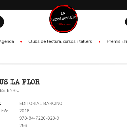
Agenda
Clubs de lectura, cursos i tallers
Premis «Ir
US LA FLOR
ES, ENRIC
:
EDITORIAL BARCINO
ició:
2018
978-84-7226-828-9
:
256