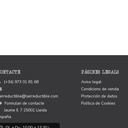
CONTACTE
PÀGINES LEGALS
(+34) 973 01 81 68
Aviso legal
Condicions de venda
airreductible@lairreductible.com
Protección de datos
Formulari de contacte
Política de Cookies
Jaume II, 7
25001
Lleida
spaña
Dl. a Dv.: 10.00 a 13.30 i