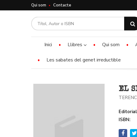
Qui som
Contacte
Inici
Llibres
Qui som
Les sabates del genet irreductible
EL S
TERENC
Editorial
ISBN: