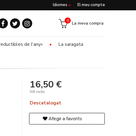
Idiomes
El meu compte
0
La meva compra
reductibles de l'any»
La saragata
16,50 €
IVA inclós
Descatalogat
Afegir a favorits