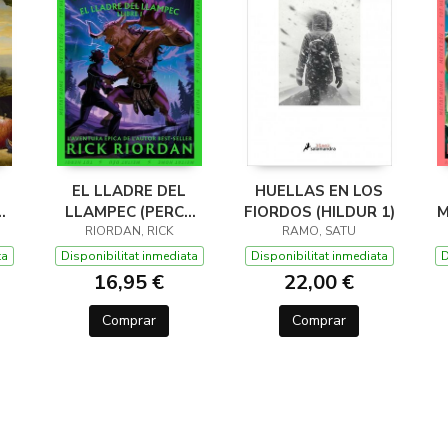
EL LLADRE DEL
HUELLAS EN LOS
LLAMPEC (PERCY
FIORDOS (HILDUR 1)
M
JACKSON I ELS
RIORDAN, RICK
RAMO, SATU
DÉUS DE L'OLIMP 1)
D
ta
Disponibilitat inmediata
Disponibilitat inmediata
D
16,95 €
22,00 €
Comprar
Comprar