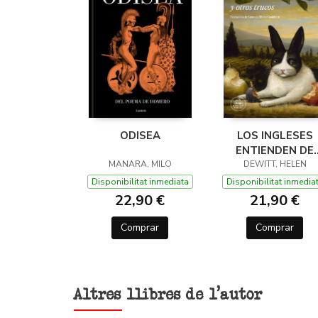
ODISEA
LOS INGLESES
ENTIENDEN DE
MANARA, MILO
LANA (Y OTROS
DEWITT, HELEN
TRUCOS)
Disponibilitat inmediata
Disponibilitat inmedia
22,90 €
21,90 €
Comprar
Comprar
Altres llibres de l'autor