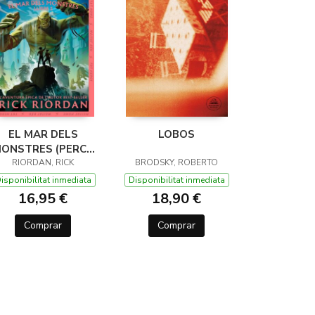
EL MAR DELS
LOBOS
ONSTRES (PERCY
JACKSON I ELS
RIORDAN, RICK
BRODSKY, ROBERTO
ÉUS DE L'OLIMP 2)
isponibilitat inmediata
Disponibilitat inmediata
16,95 €
18,90 €
Comprar
Comprar