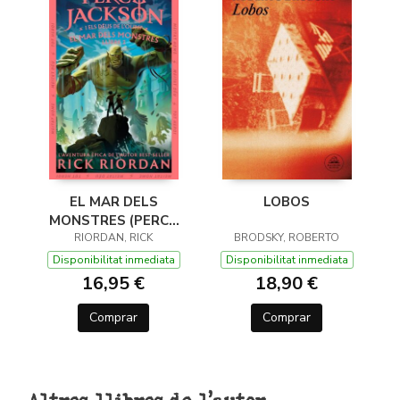
EL MAR DELS
LOBOS
MONSTRES (PERCY
JACKSON I ELS DÉUS
RIORDAN, RICK
BRODSKY, ROBERTO
DE L'OLIMP 2)
Disponibilitat inmediata
Disponibilitat inmediata
16,95 €
18,90 €
Comprar
Comprar