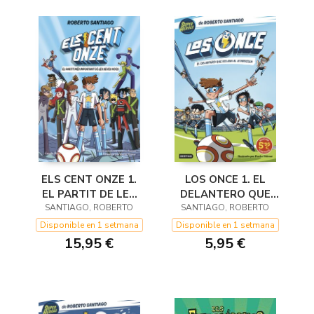
ELS CENT ONZE 1.
LOS ONCE 1. EL
EL PARTIT DE LES
DELANTERO QUE
SANTIAGO, ROBERTO
SEVES VIDES
SANTIAGO, ROBERTO
VOLABA AL
ATARDECER.
Disponible en 1 setmana
Disponible en 1 setmana
EDICIÓN LIMITADA A
15,95 €
5,95 €
PRECIO ESPE