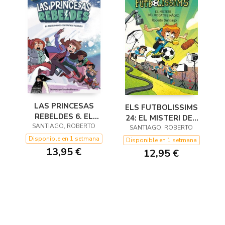
LAS PRINCESAS
ELS FUTBOLISSIMS
REBELDES 6. EL
24: EL MISTERI DEL
SANTIAGO, ROBERTO
MISTERIO DEL
RODATGE MÀGIC
SANTIAGO, ROBERTO
CONTINENTE
Disponible en 1 setmana
Disponible en 1 setmana
PERDIDO
13,95 €
12,95 €