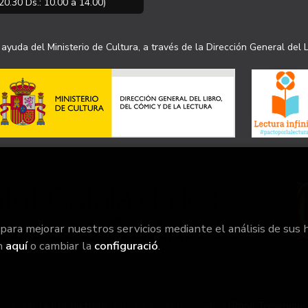
20.30 Ds.: 10.00 a 14.00)
ayuda del Ministerio de Cultura, a través de la Dirección General del L
 para mejorar nuestros servicios mediante el análisis de sus 
n
aquí
o cambiar la
configuració
.
2026 ©
la irreductible
. Tots els Drets Reservats |
Grupo Trevenque