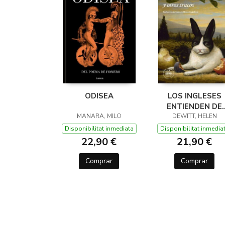
ODISEA
LOS INGLESES
ENTIENDEN DE
MANARA, MILO
LANA (Y OTROS
DEWITT, HELEN
TRUCOS)
Disponibilitat inmediata
Disponibilitat inmedia
22,90 €
21,90 €
Comprar
Comprar