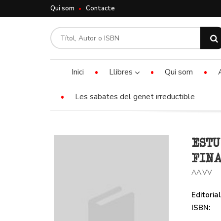
Qui som
Contacte
Inici
Llibres
Qui som
Les sabates del genet irreductible
ESTU
FINA
AA.VV
Editorial
ISBN: