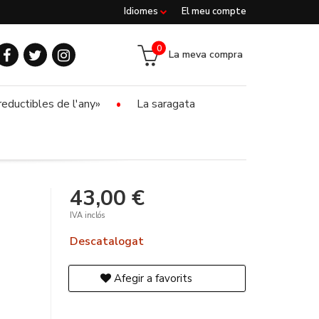
Idiomes
El meu compte
0
La meva compra
reductibles de l'any»
La saragata
43,00 €
IVA inclós
Descatalogat
Afegir a favorits