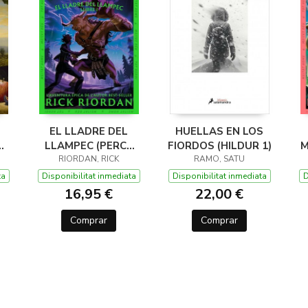
EL LLADRE DEL
HUELLAS EN LOS
LLAMPEC (PERCY
FIORDOS (HILDUR 1)
M
JACKSON I ELS
RIORDAN, RICK
RAMO, SATU
DÉUS DE L'OLIMP 1)
D
ta
Disponibilitat inmediata
Disponibilitat inmediata
D
16,95 €
22,00 €
Comprar
Comprar