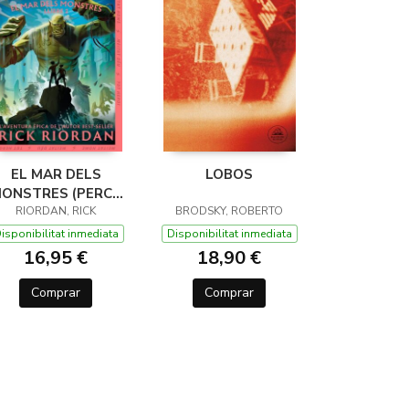
EL MAR DELS
LOBOS
ONSTRES (PERCY
JACKSON I ELS
RIORDAN, RICK
BRODSKY, ROBERTO
ÉUS DE L'OLIMP 2)
isponibilitat inmediata
Disponibilitat inmediata
16,95 €
18,90 €
Comprar
Comprar