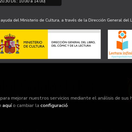
20.30 Ds.: 10.00 a 14.00)
ayuda del Ministerio de Cultura, a través de la Dirección General del L
 para mejorar nuestros servicios mediante el análisis de sus 
n
aquí
o cambiar la
configuració
.
2026 ©
la irreductible
. Tots els Drets Reservats |
Grupo Trevenque