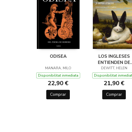
ODISEA
LOS INGLESES
ENTIENDEN DE
MANARA, MILO
LANA (Y OTROS
DEWITT, HELEN
TRUCOS)
Disponibilitat inmediata
Disponibilitat inmedia
22,90 €
21,90 €
Comprar
Comprar