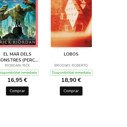
EL MAR DELS
LOBOS
ONSTRES (PERCY
JACKSON I ELS
RIORDAN, RICK
BRODSKY, ROBERTO
ÉUS DE L'OLIMP 2)
isponibilitat inmediata
Disponibilitat inmediata
16,95 €
18,90 €
Comprar
Comprar