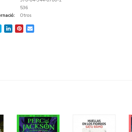
978-84-344-8780-2
:
536
rnació:
Otros