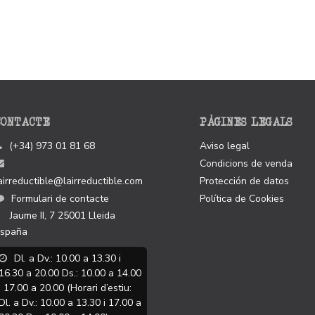
CONTACTE
PÀGINES LEGALS
(+34) 973 01 81 68
Aviso legal
Condicions de venda
airreductible@lairreductible.com
Protección de datos
Formulari de contacte
Política de Cookies
Jaume II, 7
25001
Lleida
spaña
Dl. a Dv.: 10.00 a 13.30 i
16.30 a 20.00 Ds.: 10.00 a 14.00
i 17.00 a 20.00 (Horari d’estiu:
Dl. a Dv.: 10.00 a 13.30 i 17.00 a