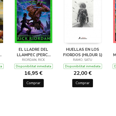
EL LLADRE DEL
HUELLAS EN LOS
LLAMPEC (PERCY
FIORDOS (HILDUR 1)
M
JACKSON I ELS
RIORDAN, RICK
RAMO, SATU
DÉUS DE L'OLIMP 1)
D
ta
Disponibilitat inmediata
Disponibilitat inmediata
D
16,95 €
22,00 €
Comprar
Comprar