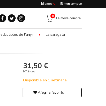
Idiomes
El meu compte
0
La meva compra
reductibles de l'any»
La saragata
31,50 €
IVA inclós
Disponible en 1 setmana
Afegir a favorits