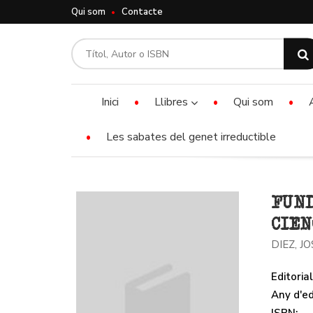
Qui som
Contacte
Inici
Llibres
Qui som
Les sabates del genet irreductible
FUND
CIEN
DIEZ, JO
Editorial
Any d'ed