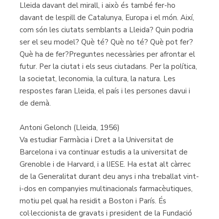
Lleida davant del mirall, i això és també fer-ho
davant de lespill de Catalunya, Europa i el món. Així,
com són les ciutats semblants a Lleida? Quin podria
ser el seu model? Què té? Què no té? Què pot fer?
Què ha de fer?Preguntes necessàries per afrontar el
futur. Per la ciutat i els seus ciutadans. Per la política,
la societat, leconomia, la cultura, la natura. Les
respostes faran Lleida, el país i les persones davui i
de demà.
Antoni Gelonch (Lleida, 1956)
Va estudiar Farmàcia i Dret a la Universitat de
Barcelona i va continuar estudis a la universitat de
Grenoble i de Harvard, i a lIESE. Ha estat alt càrrec
de la Generalitat durant deu anys i nha treballat vint-
i-dos en companyies multinacionals farmacèutiques,
motiu pel qual ha residit a Boston i París. És
col·leccionista de gravats i president de la Fundació