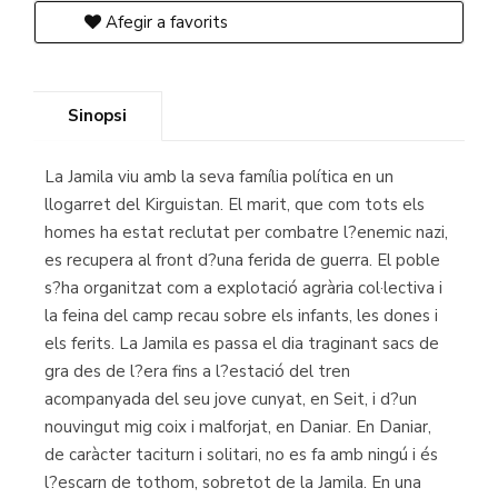
Afegir a favorits
Sinopsi
La Jamila viu amb la seva família política en un
llogarret del Kirguistan. El marit, que com tots els
homes ha estat reclutat per combatre l?enemic nazi,
es recupera al front d?una ferida de guerra. El poble
s?ha organitzat com a explotació agrària col·lectiva i
la feina del camp recau sobre els infants, les dones i
els ferits. La Jamila es passa el dia traginant sacs de
gra des de l?era fins a l?estació del tren
acompanyada del seu jove cunyat, en Seit, i d?un
nouvingut mig coix i malforjat, en Daniar. En Daniar,
de caràcter taciturn i solitari, no es fa amb ningú i és
l?escarn de tothom, sobretot de la Jamila. En una