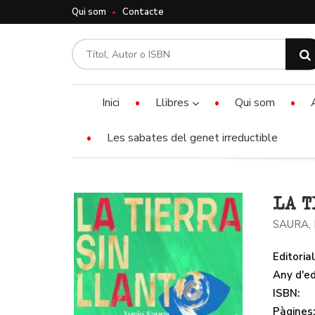
Qui som
Contacte
Inici
Llibres
Qui som
Les sabates del genet irreductible
LA T
SAURA,
Editorial
Any d'ed
ISBN:
Pàgines