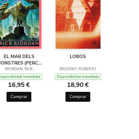
EL MAR DELS
LOBOS
ONSTRES (PERCY
JACKSON I ELS
RIORDAN, RICK
BRODSKY, ROBERTO
ÉUS DE L'OLIMP 2)
isponibilitat inmediata
Disponibilitat inmediata
16,95 €
18,90 €
Comprar
Comprar