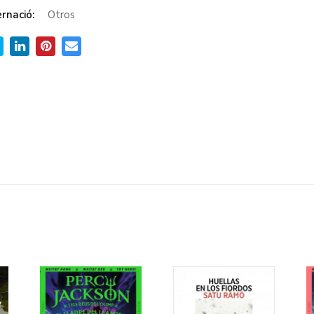
rnació:
Otros