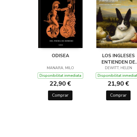
ODISEA
LOS INGLESES
ENTIENDEN DE
MANARA, MILO
LANA (Y OTROS
DEWITT, HELEN
TRUCOS)
Disponibilitat inmediata
Disponibilitat inmedia
22,90 €
21,90 €
Comprar
Comprar