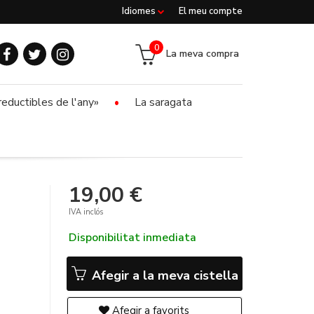
Idiomes
El meu compte
0
La meva compra
reductibles de l'any»
La saragata
19,00 €
IVA inclós
Disponibilitat inmediata
Afegir a la meva cistella
Afegir a favorits