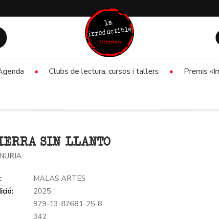
Agenda
Clubs de lectura, cursos i tallers
Premis «Ir
IERRA SIN LLANTO
 NURIA
:
MALAS ARTES
ició:
2025
979-13-87681-25-8
:
342