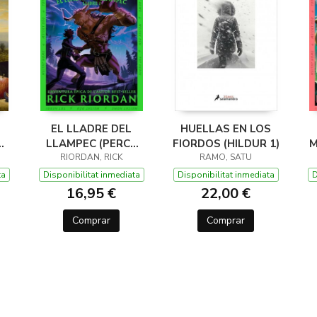
EL LLADRE DEL
HUELLAS EN LOS
LLAMPEC (PERCY
FIORDOS (HILDUR 1)
M
JACKSON I ELS
RIORDAN, RICK
RAMO, SATU
DÉUS DE L'OLIMP 1)
D
ta
Disponibilitat inmediata
Disponibilitat inmediata
D
16,95 €
22,00 €
Comprar
Comprar