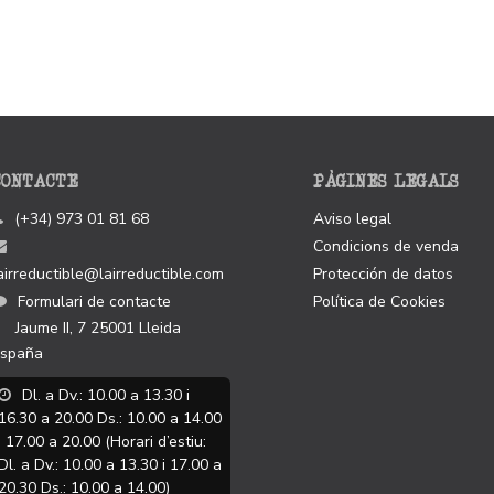
CONTACTE
PÀGINES LEGALS
(+34) 973 01 81 68
Aviso legal
Condicions de venda
airreductible@lairreductible.com
Protección de datos
Formulari de contacte
Política de Cookies
Jaume II, 7
25001
Lleida
spaña
Dl. a Dv.: 10.00 a 13.30 i
16.30 a 20.00 Ds.: 10.00 a 14.00
i 17.00 a 20.00 (Horari d’estiu:
Dl. a Dv.: 10.00 a 13.30 i 17.00 a
20.30 Ds.: 10.00 a 14.00)