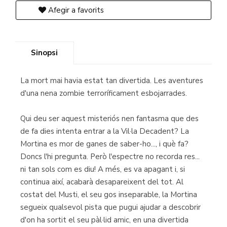
Afegir a favorits
Sinopsi
La mort mai havia estat tan divertida. Les aventures
d'una nena zombie terroríficament esbojarrades.
Qui deu ser aquest misteriós nen fantasma que des
de fa dies intenta entrar a la Vil·la Decadent? La
Mortina es mor de ganes de saber-ho..., i què fa?
Doncs l'hi pregunta. Però l'espectre no recorda res...
ni tan sols com es diu! A més, es va apagant i, si
continua així, acabarà desapareixent del tot. Al
costat del Musti, el seu gos inseparable, la Mortina
segueix qualsevol pista que pugui ajudar a descobrir
d'on ha sortit el seu pàl·lid amic, en una divertida