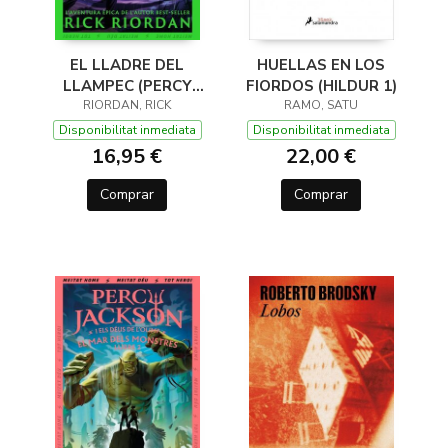
EL LLADRE DEL
HUELLAS EN LOS
LLAMPEC (PERCY
FIORDOS (HILDUR 1)
JACKSON I ELS DÉUS
RIORDAN, RICK
RAMO, SATU
DE L'OLIMP 1)
Disponibilitat inmediata
Disponibilitat inmediata
16,95 €
22,00 €
Comprar
Comprar