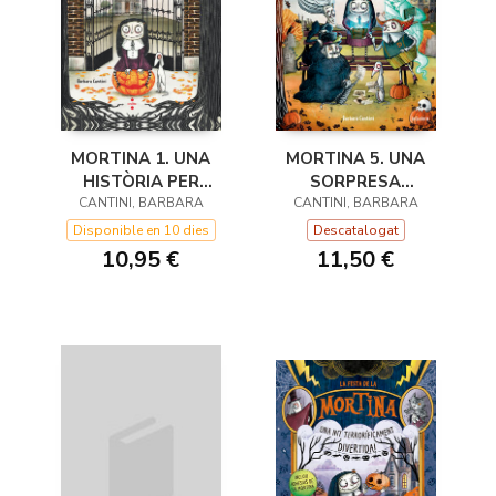
MORTINA 5. UNA
MORTINA 1. UNA
SORPRESA
HISTÒRIA PER
CANTINI, BARBARA
ESPATERRANT
MORIR-SE DE RIURE
CANTINI, BARBARA
Descatalogat
Disponible en 10 dies
11,50 €
10,95 €