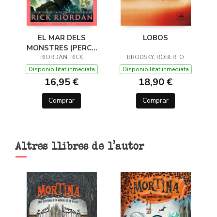
EL MAR DELS
LOBOS
MONSTRES (PERCY
JACKSON I ELS DÉUS
RIORDAN, RICK
BRODSKY, ROBERTO
DE L'OLIMP 2)
Disponibilitat inmediata
Disponibilitat inmediata
16,95 €
18,90 €
Comprar
Comprar
Altres llibres de l'autor