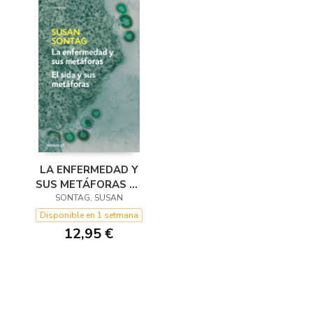
LA ENFERMEDAD Y
SUS METÁFORAS EL
SONTAG, SUSAN
SIDA Y SUS
METÁFORAS
Disponible en 1 setmana
12,95 €