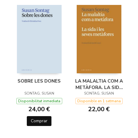
LA MALALTIA COM A
SOBRE LES DONES
METÀFORA. LA SIDA
SONTAG, SUSAN
I LES SEVES
SONTAG, SUSAN
METÀFORES
Disponible en 1 setmana
Disponibilitat inmediata
22,00 €
24,00 €
Comprar