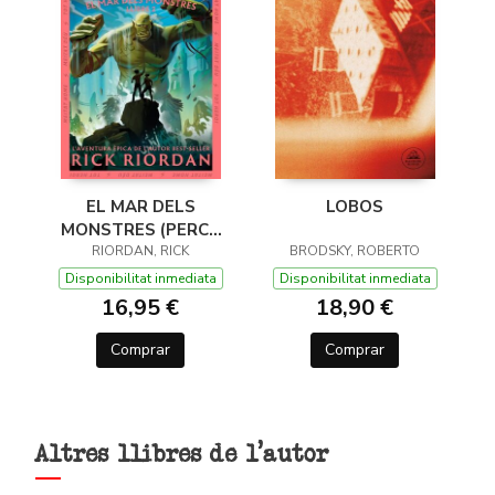
EL MAR DELS
LOBOS
MONSTRES (PERCY
JACKSON I ELS DÉUS
RIORDAN, RICK
BRODSKY, ROBERTO
DE L'OLIMP 2)
Disponibilitat inmediata
Disponibilitat inmediata
16,95 €
18,90 €
Comprar
Comprar
Altres llibres de l'autor