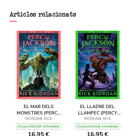
Articles relacionats
EL MAR DELS
EL LLADRE DEL
MONSTRES (PERCY
LLAMPEC (PERCY
JACKSON I ELS DÉUS
RIORDAN, RICK
JACKSON I ELS DÉUS
RIORDAN, RICK
DE L'OLIMP 2)
DE L'OLIMP 1)
Disponibilitat inmediata
Disponibilitat inmediata
16,95 €
16,95 €