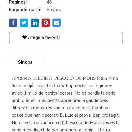
Pàgines:
48
Enquadernació:
Rústica
Afegir a favorits
Sinopsi
APRÈN A LLEGIR A L'ESCOLA DE MONSTRES Amb
lletra majúscula i text rimat aprendràs a llegir ben
aviat! 1 milió de petits lectors. No et perdis la sèrie
amb què els més petits aprendran a gaudir dels
llibres! Els monstres van a tota velocitat amb un
cotxe que han decorat. El Lluc el prova, ben protegit.
No es vol trencar ni un dit! L'Escola de Monstres és la
sèrie més divertida per aprendre a llegir: - Lletra