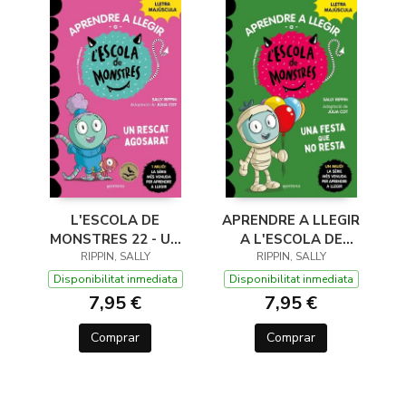
APRENDRE A LLEGIR
L'ESCOLA DE
A L'ESCOLA DE
MONSTRES 22 - UN
MONSTRES 20 - UNA
RIPPIN, SALLY
RESCAT AGOSARAT
RIPPIN, SALLY
FESTA QUE NO
Disponibilitat inmediata
Disponibilitat inmediata
RESTA
7,95 €
7,95 €
Comprar
Comprar