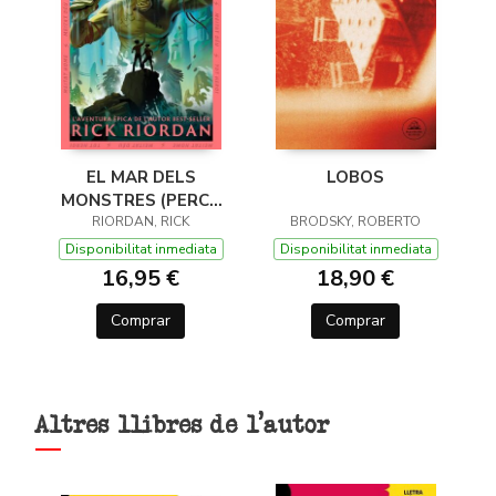
EL MAR DELS
LOBOS
MONSTRES (PERCY
JACKSON I ELS DÉUS
RIORDAN, RICK
BRODSKY, ROBERTO
DE L'OLIMP 2)
Disponibilitat inmediata
Disponibilitat inmediata
16,95 €
18,90 €
Comprar
Comprar
Altres llibres de l'autor