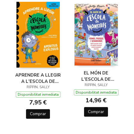
EL MÓN DE
APRENDRE A LLEGIR
L'ESCOLA DE
A L'ESCOLA DE
MONSTRES 2 -
RIPPIN, SALLY
MONSTRES 19 -
RIPPIN, SALLY
FEINES,
Disponibilitat inmediata
APERITIUS
Disponibilitat inmediata
ESTABLIMENTS I
14,96 €
EXPLOSIUS
7,95 €
TOTS CONTENTS
Comprar
Comprar