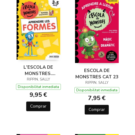
L'ESCOLA DE
ESCOLA DE
MONSTRES.
MONSTRES CAT 23
RIPPIN, SALLY
QUADERN
RIPPIN, SALLY
D'ACTIVITATS -
Disponibilitat inmediata
Disponibilitat inmediata
APRENDRE LES
9,95 €
7,95 €
FORMES
Comprar
Comprar