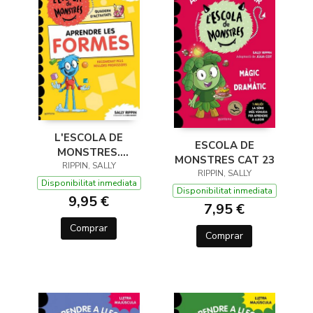
L'ESCOLA DE
ESCOLA DE
MONSTRES.
MONSTRES CAT 23
RIPPIN, SALLY
QUADERN
RIPPIN, SALLY
D'ACTIVITATS -
Disponibilitat inmediata
Disponibilitat inmediata
APRENDRE LES
9,95 €
7,95 €
FORMES
Comprar
Comprar