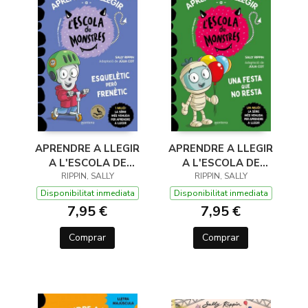
APRENDRE A LLEGIR
APRENDRE A LLEGIR
A L'ESCOLA DE
A L'ESCOLA DE
MONSTRES 21 -
RIPPIN, SALLY
MONSTRES 20 - UNA
RIPPIN, SALLY
ESQUELÈTIC PERÒ
FESTA QUE NO
Disponibilitat inmediata
Disponibilitat inmediata
FRENÈTIC
RESTA
7,95 €
7,95 €
Comprar
Comprar