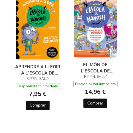
EL MÓN DE
APRENDRE A LLEGIR
L'ESCOLA DE
A L'ESCOLA DE
MONSTRES 2 -
RIPPIN, SALLY
MONSTRES 19 -
RIPPIN, SALLY
FEINES,
Disponibilitat inmediata
APERITIUS
Disponibilitat inmediata
ESTABLIMENTS I
14,96 €
EXPLOSIUS
7,95 €
TOTS CONTENTS
Comprar
Comprar