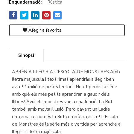
Enquadernació:
Rústica
Afegir a favorits
Sinopsi
APRÈN A LLEGIR A L'ESCOLA DE MONSTRES Amb
lletra majúscula i text rimat aprendràs a llegir ben
aviat! 1 milió de petits lectors. No et perdis la sèrie
amb què els més petits aprendran a gaudir dels
llibres! Avui els monstres van a una funció. La Rut
també, amb molta il·lusió. Però davant un lladre
entremaliat només la Rut correrà al rescat! L'Escola
de Monstres és la sèrie més divertida per aprendre a
llegir: - Lletra majúscula