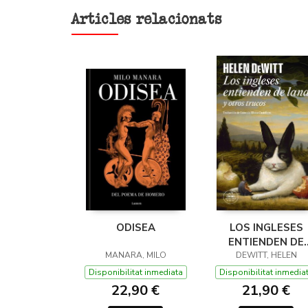
Articles relacionats
ODISEA
LOS INGLESES
ENTIENDEN DE
MANARA, MILO
LANA (Y OTROS
DEWITT, HELEN
TRUCOS)
Disponibilitat inmediata
Disponibilitat inmedia
22,90 €
21,90 €