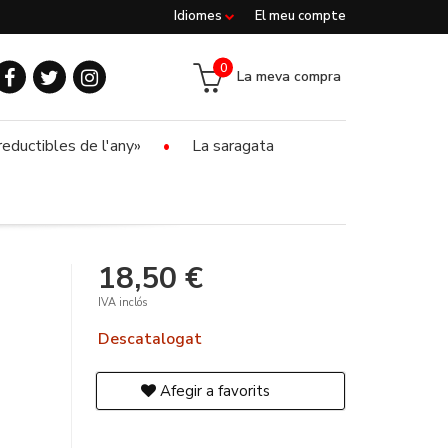
Idiomes
El meu compte
0
La meva compra
reductibles de l'any»
La saragata
18,50 €
IVA inclós
Descatalogat
Afegir a favorits