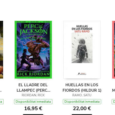
EL LLADRE DEL
HUELLAS EN LOS
LLAMPEC (PERCY
FIORDOS (HILDUR 1)
M
JACKSON I ELS
RIORDAN, RICK
RAMO, SATU
DÉUS DE L'OLIMP 1)
D
ta
Disponibilitat inmediata
Disponibilitat inmediata
D
16,95 €
22,00 €