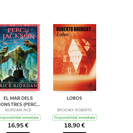
EL MAR DELS
LOBOS
ONSTRES (PERCY
JACKSON I ELS
RIORDAN, RICK
BRODSKY, ROBERTO
ÉUS DE L'OLIMP 2)
isponibilitat inmediata
Disponibilitat inmediata
16,95 €
18,90 €