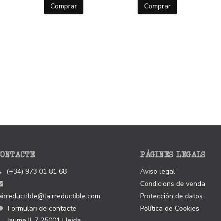
Comprar
Comprar
CONTACTE
PÀGINES LEGALS
(+34) 973 01 81 68
Aviso legal
Condicions de venda
airreductible@lairreductible.com
Protección de datos
Formulari de contacte
Política de Cookies
Jaume II, 7
25001
Lleida