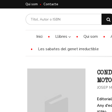
Qui som
Contacte
Inici
Llibres
Qui som
Les sabates del genet irreductible
COND
MOTO
JOSEP M
Editorial
Any d'ed