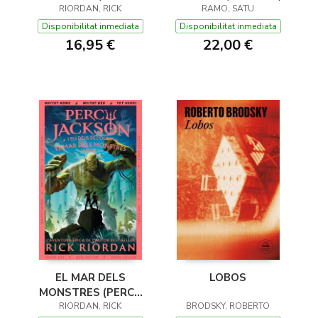
JACKSON I ELS DÉUS
RIORDAN, RICK
RAMO, SATU
DE L'OLIMP 1)
Disponibilitat inmediata
Disponibilitat inmediata
16,95 €
22,00 €
EL MAR DELS
LOBOS
MONSTRES (PERCY
JACKSON I ELS DÉUS
RIORDAN, RICK
BRODSKY, ROBERTO