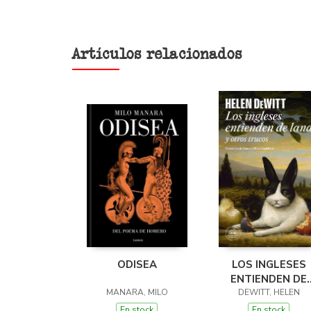
Artículos relacionados
ODISEA
LOS INGLESES
ENTIENDEN DE
MANARA, MILO
LANA (Y OTROS
DEWITT, HELEN
TRUCOS)
En stock
En stock