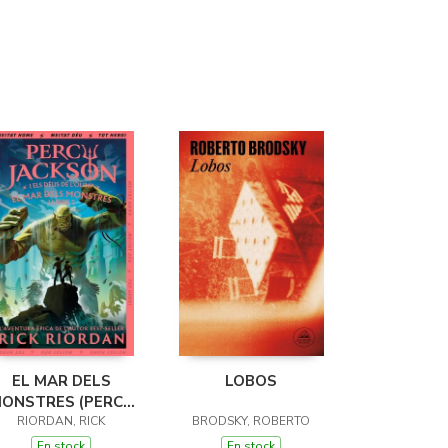
EL MAR DELS
LOBOS
ONSTRES (PERCY
JACKSON I ELS
RIORDAN, RICK
BRODSKY, ROBERTO
ÉUS DE L'OLIMP 2)
En stock
En stock