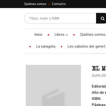
Quiénes somos
Contacto
Inicio
Libros
Quiénes somos
La saragata
Les sabates del genet 
EL 
JUAN JO
Editorial
Año de e
ISBN:
Páginas