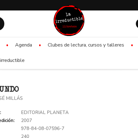
Agenda
Clubes de lectura, cursos y talleres
irreductible
MUNDO
SÉ MILLÁS
:
EDITORIAL PLANETA
dición:
2007
978-84-08-07596-7
:
240