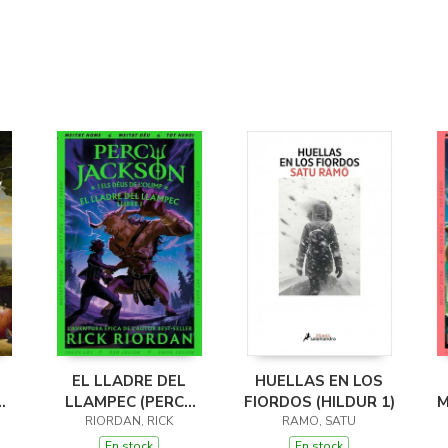
EL LLADRE DEL
HUELLAS EN LOS
LLAMPEC (PERCY
FIORDOS (HILDUR 1)
M
JACKSON I ELS
RIORDAN, RICK
RAMO, SATU
DÉUS DE L'OLIMP 1)
D
En stock
En stock