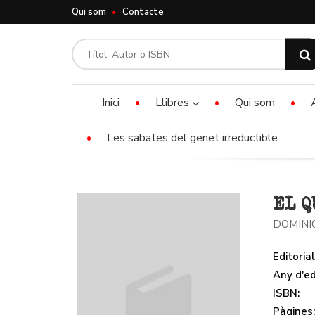
Qui som
Contacte
Inici
Llibres
Qui som
Les sabates del genet irreductible
EL Q
DOMINI
Editorial
Any d'ed
ISBN:
Pàgines