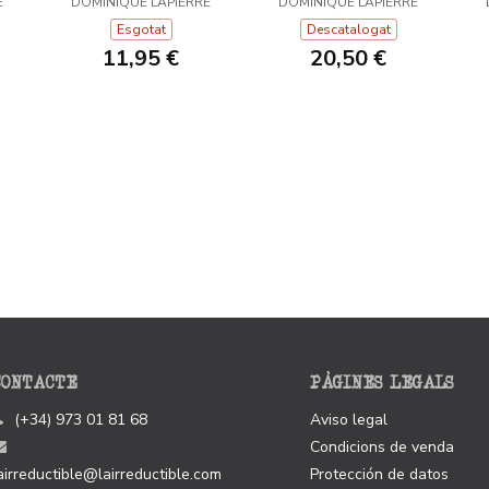
E
DOMINIQUE LAPIERRE
DOMINIQUE LAPIERRE
Esgotat
Descatalogat
11,95 €
20,50 €
CONTACTE
PÀGINES LEGALS
(+34) 973 01 81 68
Aviso legal
Condicions de venda
airreductible@lairreductible.com
Protección de datos