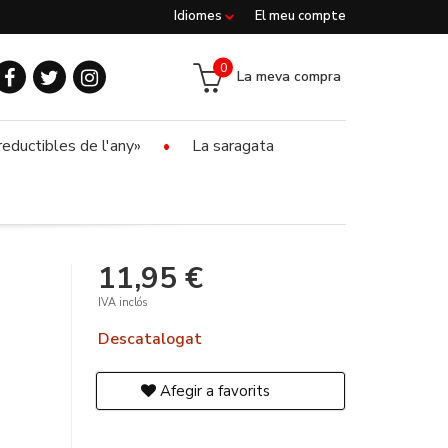
Idiomes
El meu compte
0
La meva compra
reductibles de l'any»
La saragata
11,95 €
IVA inclós
Descatalogat
Afegir a favorits