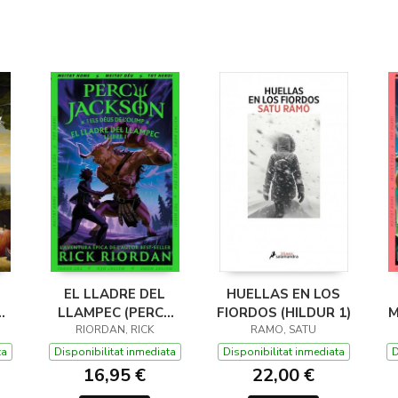
EL LLADRE DEL
HUELLAS EN LOS
LLAMPEC (PERCY
FIORDOS (HILDUR 1)
M
JACKSON I ELS
RIORDAN, RICK
RAMO, SATU
DÉUS DE L'OLIMP 1)
D
ta
Disponibilitat inmediata
Disponibilitat inmediata
D
16,95 €
22,00 €