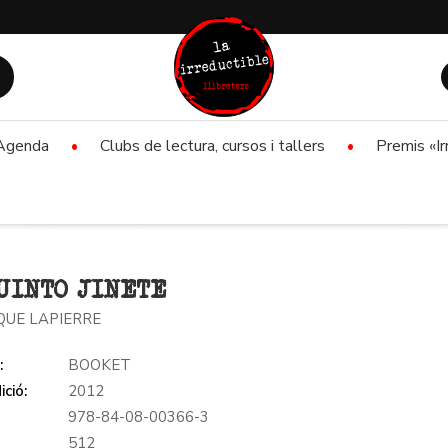
Agenda
Clubs de lectura, cursos i tallers
Premis «Ir
UINTO JINETE
QUE LAPIERRE
:
BOOKET
ició:
2012
978-84-08-00366-3
:
512