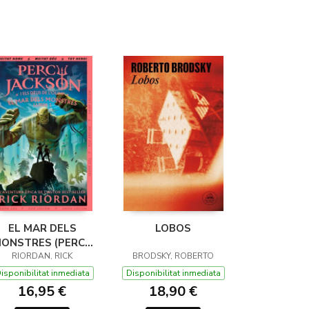
EL MAR DELS
LOBOS
ONSTRES (PERCY
JACKSON I ELS
RIORDAN, RICK
BRODSKY, ROBERTO
ÉUS DE L'OLIMP 2)
isponibilitat inmediata
Disponibilitat inmediata
16,95 €
18,90 €