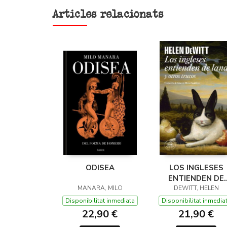
Articles relacionats
ODISEA
LOS INGLESES
ENTIENDEN DE
MANARA, MILO
LANA (Y OTROS
DEWITT, HELEN
TRUCOS)
Disponibilitat inmediata
Disponibilitat inmedia
22,90 €
21,90 €