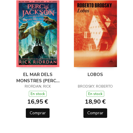
EL MAR DELS
LOBOS
MONSTRES (PERCY
JACKSON I ELS DÉUS
RIORDAN, RICK
BRODSKY, ROBERTO
DE L'OLIMP 2)
En stock
En stock
16,95 €
18,90 €
Comprar
Comprar