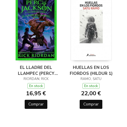
EL LLADRE DEL
HUELLAS EN LOS
LLAMPEC (PERCY
FIORDOS (HILDUR 1)
JACKSON I ELS DÉUS
RIORDAN, RICK
RAMO, SATU
DE L'OLIMP 1)
En stock
En stock
16,95 €
22,00 €
Comprar
Comprar