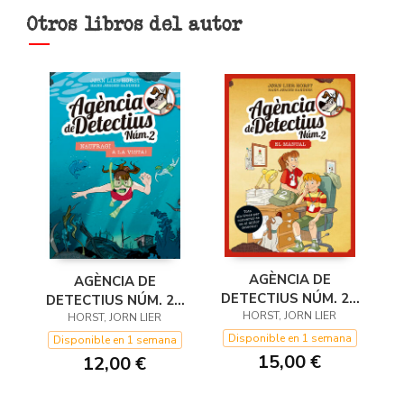
Otros libros del autor
AGÈNCIA DE
AGÈNCIA DE
DETECTIUS NÚM. 2 -
DETECTIUS NÚM. 2 -
HORST, JORN LIER
EL MANUAL
13. NAUFRAGI A LA
HORST, JORN LIER
VI
Disponible en 1 semana
Disponible en 1 semana
15,00 €
12,00 €