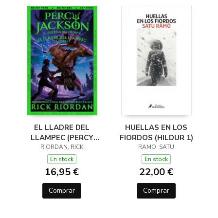
EL LLADRE DEL
HUELLAS EN LOS
LLAMPEC (PERCY
FIORDOS (HILDUR 1)
JACKSON I ELS DÉUS
RIORDAN, RICK
RAMO, SATU
DE L'OLIMP 1)
En stock
En stock
16,95 €
22,00 €
Comprar
Comprar