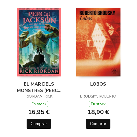
EL MAR DELS
LOBOS
MONSTRES (PERCY
JACKSON I ELS DÉUS
RIORDAN, RICK
BRODSKY, ROBERTO
DE L'OLIMP 2)
En stock
En stock
16,95 €
18,90 €
Comprar
Comprar