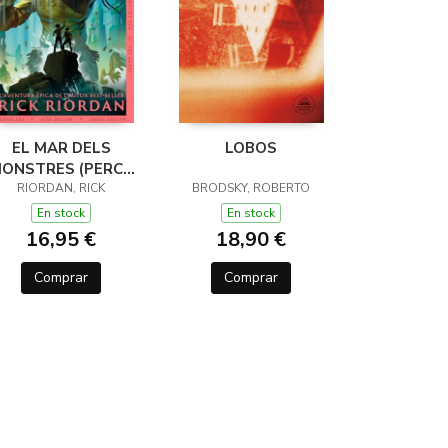
EL MAR DELS
LOBOS
ONSTRES (PERCY
JACKSON I ELS
RIORDAN, RICK
BRODSKY, ROBERTO
ÉUS DE L'OLIMP 2)
En stock
En stock
16,95 €
18,90 €
Comprar
Comprar