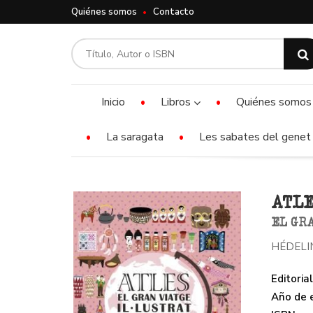
Quiénes somos
Contacto
Inicio
Libros
Quiénes somos
La saragata
Les sabates del genet 
ATL
EL GRA
HÉDELI
Editorial
Año de e