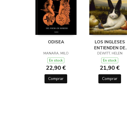
ODISEA
LOS INGLESES
ENTIENDEN DE
MANARA, MILO
LANA (Y OTROS
DEWITT, HELEN
TRUCOS)
En stock
En stock
22,90 €
21,90 €
Comprar
Comprar