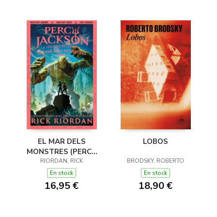
EL MAR DELS
LOBOS
MONSTRES (PERCY
JACKSON I ELS DÉUS
RIORDAN, RICK
BRODSKY, ROBERTO
DE L'OLIMP 2)
En stock
En stock
16,95 €
18,90 €