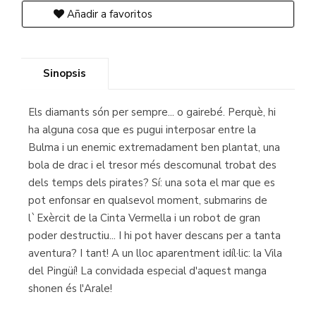
Añadir a favoritos
Sinopsis
Els diamants són per sempre... o gairebé. Perquè, hi
ha alguna cosa que es pugui interposar entre la
Bulma i un enemic extremadament ben plantat, una
bola de drac i el tresor més descomunal trobat des
dels temps dels pirates? Sí: una sota el mar que es
pot enfonsar en qualsevol moment, submarins de
l`Exèrcit de la Cinta Vermella i un robot de gran
poder destructiu... I hi pot haver descans per a tanta
aventura? I tant! A un lloc aparentment idíl·lic: la Vila
del Pingüí! La convidada especial d'aquest manga
shonen és l'Arale!