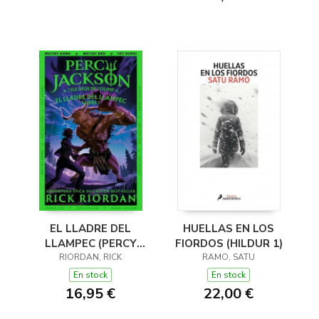
EL LLADRE DEL
HUELLAS EN LOS
LLAMPEC (PERCY
FIORDOS (HILDUR 1)
JACKSON I ELS DÉUS
RIORDAN, RICK
RAMO, SATU
DE L'OLIMP 1)
En stock
En stock
16,95 €
22,00 €