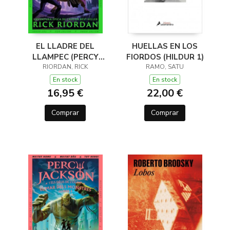
EL LLADRE DEL
HUELLAS EN LOS
LLAMPEC (PERCY
FIORDOS (HILDUR 1)
JACKSON I ELS DÉUS
RIORDAN, RICK
RAMO, SATU
DE L'OLIMP 1)
En stock
En stock
16,95 €
22,00 €
Comprar
Comprar