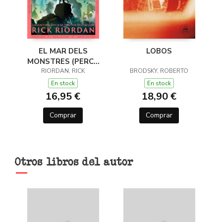
EL MAR DELS
LOBOS
MONSTRES (PERCY
JACKSON I ELS DÉUS
RIORDAN, RICK
BRODSKY, ROBERTO
DE L'OLIMP 2)
En stock
En stock
16,95 €
18,90 €
Comprar
Comprar
Otros libros del autor