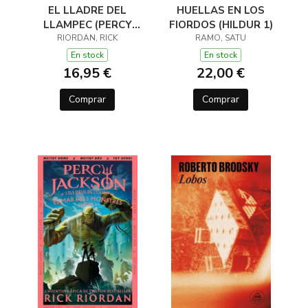
EL LLADRE DEL
HUELLAS EN LOS
LLAMPEC (PERCY
FIORDOS (HILDUR 1)
JACKSON I ELS DÉUS
RIORDAN, RICK
RAMO, SATU
DE L'OLIMP 1)
En stock
En stock
16,95 €
22,00 €
Comprar
Comprar