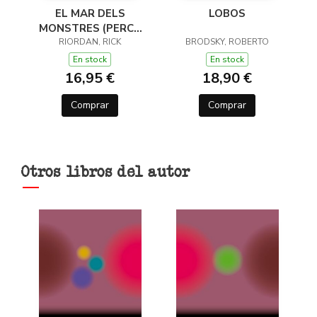
EL MAR DELS
LOBOS
MONSTRES (PERCY
JACKSON I ELS DÉUS
RIORDAN, RICK
BRODSKY, ROBERTO
DE L'OLIMP 2)
En stock
En stock
16,95 €
18,90 €
Comprar
Comprar
Otros libros del autor