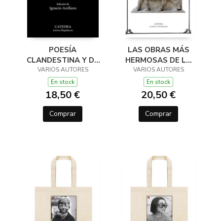
POESÍA
LAS OBRAS MÁS
CLANDESTINA Y DE
HERMOSAS DE LA
VARIOS AUTORES
PROTESTA
VARIOS AUTORES
LITERATURA
POLÍTICA DEL SIGLO
ACADIA
En stock
En stock
DE ORO
18,50 €
20,50 €
Comprar
Comprar