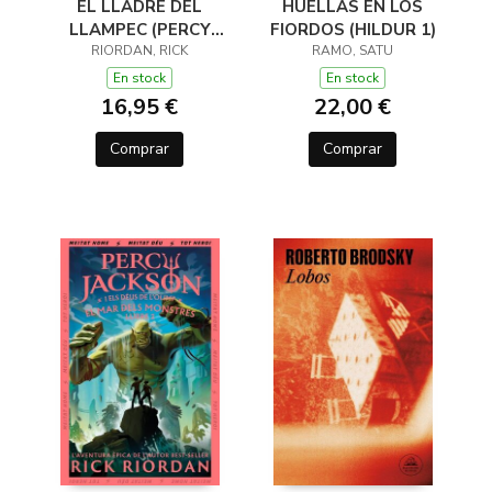
EL LLADRE DEL
HUELLAS EN LOS
LLAMPEC (PERCY
FIORDOS (HILDUR 1)
JACKSON I ELS DÉUS
RIORDAN, RICK
RAMO, SATU
DE L'OLIMP 1)
En stock
En stock
16,95 €
22,00 €
Comprar
Comprar