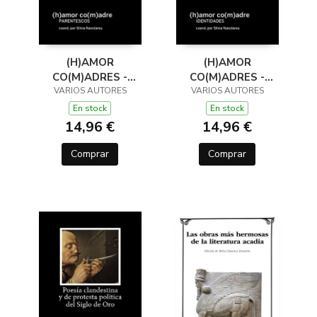
(H)AMOR
(H)AMOR
CO(M)ADRES -
CO(M)ADRES -
PARENTESCOS
VARIOS AUTORES
VARIOS AUTORES
IDENTIDADES
En stock
En stock
14,96 €
14,96 €
Comprar
Comprar