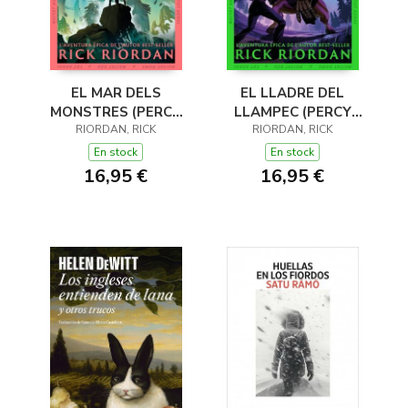
EL MAR DELS
EL LLADRE DEL
MONSTRES (PERCY
LLAMPEC (PERCY
JACKSON I ELS DÉUS
RIORDAN, RICK
JACKSON I ELS DÉUS
RIORDAN, RICK
DE L'OLIMP 2)
DE L'OLIMP 1)
En stock
En stock
16,95 €
16,95 €