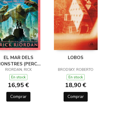
EL MAR DELS
LOBOS
ONSTRES (PERCY
JACKSON I ELS
RIORDAN, RICK
BRODSKY, ROBERTO
ÉUS DE L'OLIMP 2)
En stock
En stock
16,95 €
18,90 €
Comprar
Comprar