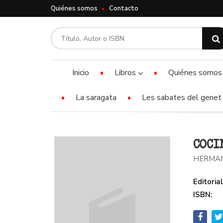
Quiénes somos
Contacto
Inicio
Libros
Quiénes somos
La saragata
Les sabates del genet 
COCI
HERMAN
Editorial
ISBN: