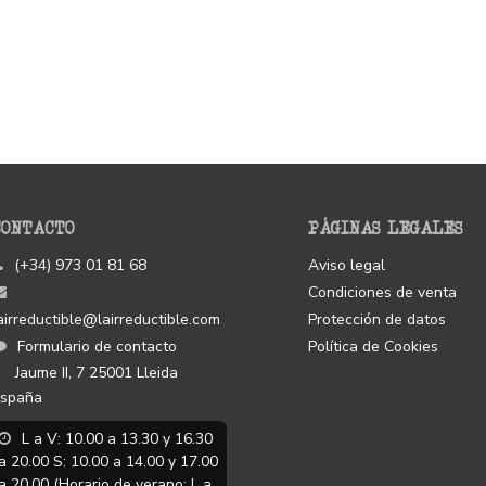
CONTACTO
PÁGINAS LEGALES
(+34) 973 01 81 68
Aviso legal
Condiciones de venta
airreductible@lairreductible.com
Protección de datos
Formulario de contacto
Política de Cookies
Jaume II, 7
25001
Lleida
spaña
L a V: 10.00 a 13.30 y 16.30
a 20.00 S: 10.00 a 14.00 y 17.00
a 20.00 (Horario de verano: L a