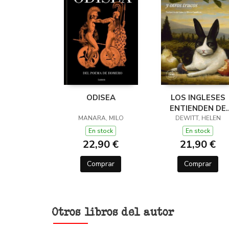
ODISEA
LOS INGLESES
ENTIENDEN DE
MANARA, MILO
LANA (Y OTROS
DEWITT, HELEN
TRUCOS)
En stock
En stock
22,90 €
21,90 €
Comprar
Comprar
Otros libros del autor