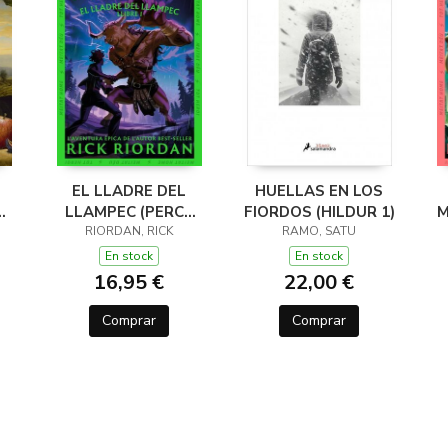
EL LLADRE DEL
HUELLAS EN LOS
LLAMPEC (PERCY
FIORDOS (HILDUR 1)
M
JACKSON I ELS
RIORDAN, RICK
RAMO, SATU
DÉUS DE L'OLIMP 1)
D
En stock
En stock
16,95 €
22,00 €
Comprar
Comprar