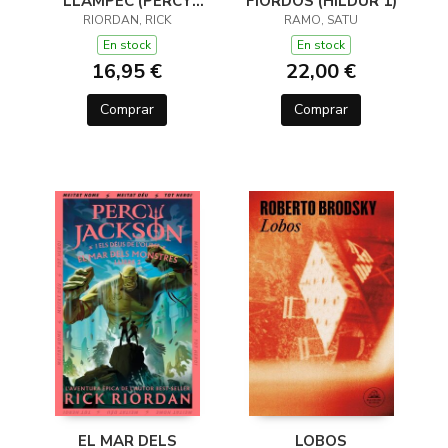
LLAMPEC (PERCY
FIORDOS (HILDUR 1)
JACKSON I ELS DÉUS
RIORDAN, RICK
RAMO, SATU
DE L'OLIMP 1)
En stock
En stock
16,95 €
22,00 €
Comprar
Comprar
EL MAR DELS
LOBOS