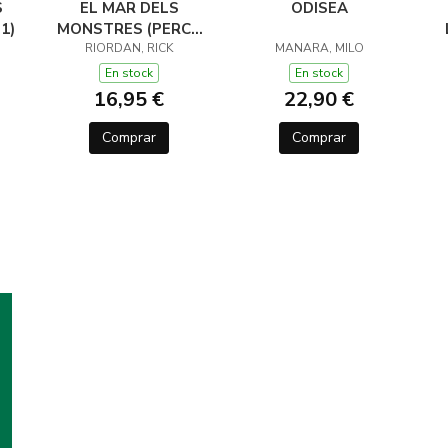
S
EL MAR DELS
ODISEA
1)
MONSTRES (PERCY
JACKSON I ELS
RIORDAN, RICK
MANARA, MILO
DÉUS DE L'OLIMP 2)
D
En stock
En stock
16,95 €
22,90 €
Comprar
Comprar