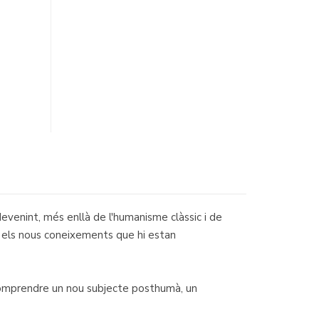
venint, més enllà de l'humanisme clàssic i de
n els nous coneixements que hi estan
 comprendre un nou subjecte posthumà, un