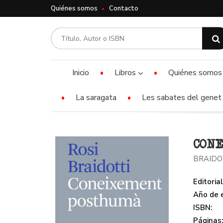
Quiénes somos
Contacto
Inicio
Libros
Quiénes somos
La saragata
Les sabates del genet 
CONE
BRAIDOT
Editorial
Año de e
ISBN:
Páginas