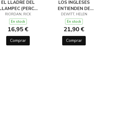
EL LLADRE DEL
LOS INGLESES
LLAMPEC (PERCY
ENTIENDEN DE
JACKSON I ELS
RIORDAN, RICK
LANA (Y OTROS
DEWITT, HELEN
ÉUS DE L'OLIMP 1)
TRUCOS)
En stock
En stock
16,95 €
21,90 €
Comprar
Comprar