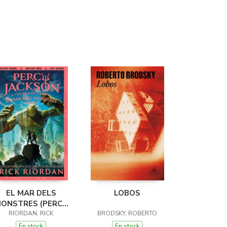
EL MAR DELS
LOBOS
ONSTRES (PERCY
JACKSON I ELS
RIORDAN, RICK
BRODSKY, ROBERTO
ÉUS DE L'OLIMP 2)
En stock
En stock