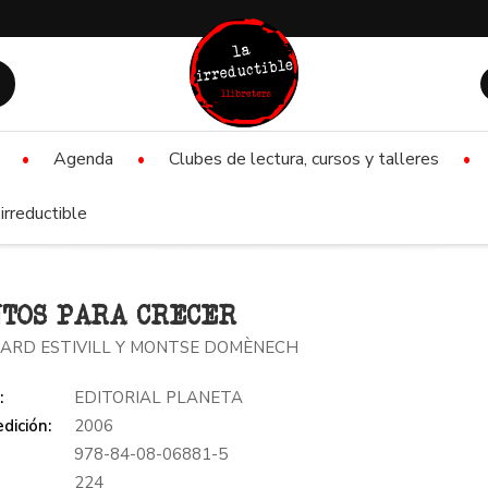
Agenda
Clubes de lectura, cursos y talleres
irreductible
TOS PARA CRECER
UARD ESTIVILL Y MONTSE DOMÈNECH
:
EDITORIAL PLANETA
dición:
2006
978-84-08-06881-5
:
224