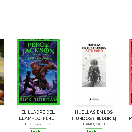
EL LLADRE DEL
HUELLAS EN LOS
LLAMPEC (PERCY
FIORDOS (HILDUR 1)
M
JACKSON I ELS
RIORDAN, RICK
RAMO, SATU
DÉUS DE L'OLIMP 1)
D
En stock
En stock