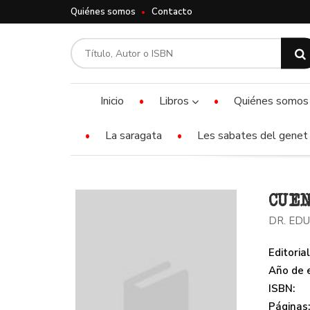
Quiénes somos
Contacto
Inicio
Libros
Quiénes somos
La saragata
Les sabates del genet 
CUEN
DR. ED
Editorial
Año de e
ISBN:
Páginas