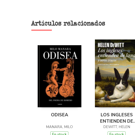
Artículos relacionados
ODISEA
LOS INGLESES
ENTIENDEN DE
MANARA, MILO
LANA (Y OTROS
DEWITT, HELEN
TRUCOS)
En stock
En stock