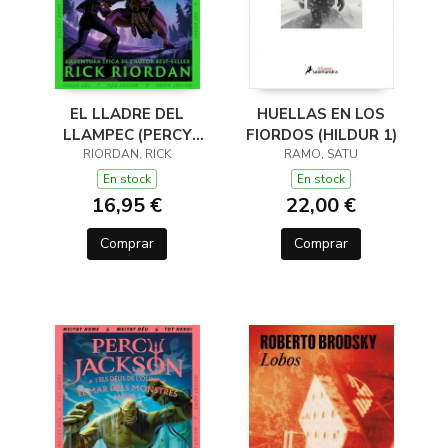
EL LLADRE DEL
HUELLAS EN LOS
LLAMPEC (PERCY
FIORDOS (HILDUR 1)
JACKSON I ELS DÉUS
RIORDAN, RICK
RAMO, SATU
DE L'OLIMP 1)
En stock
En stock
16,95 €
22,00 €
Comprar
Comprar