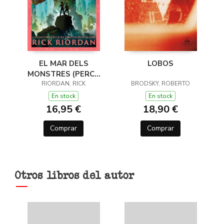
EL MAR DELS
LOBOS
MONSTRES (PERCY
JACKSON I ELS DÉUS
RIORDAN, RICK
BRODSKY, ROBERTO
DE L'OLIMP 2)
En stock
En stock
16,95 €
18,90 €
Comprar
Comprar
Otros libros del autor