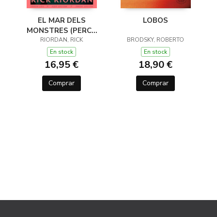
EL MAR DELS
LOBOS
MONSTRES (PERCY
JACKSON I ELS DÉUS
RIORDAN, RICK
BRODSKY, ROBERTO
DE L'OLIMP 2)
En stock
En stock
16,95 €
18,90 €
Comprar
Comprar