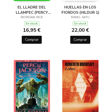
EL LLADRE DEL
HUELLAS EN LOS
LLAMPEC (PERCY
FIORDOS (HILDUR 1)
JACKSON I ELS DÉUS
RIORDAN, RICK
RAMO, SATU
DE L'OLIMP 1)
En stock
En stock
16,95 €
22,00 €
Comprar
Comprar