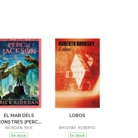
EL MAR DELS
LOBOS
ONSTRES (PERCY
JACKSON I ELS
RIORDAN, RICK
BRODSKY, ROBERTO
ÉUS DE L'OLIMP 2)
En stock
En stock