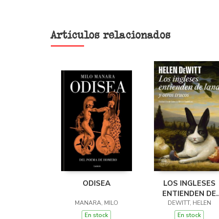
Artículos relacionados
ODISEA
LOS INGLESES
ENTIENDEN DE
MANARA, MILO
LANA (Y OTROS
DEWITT, HELEN
TRUCOS)
En stock
En stock