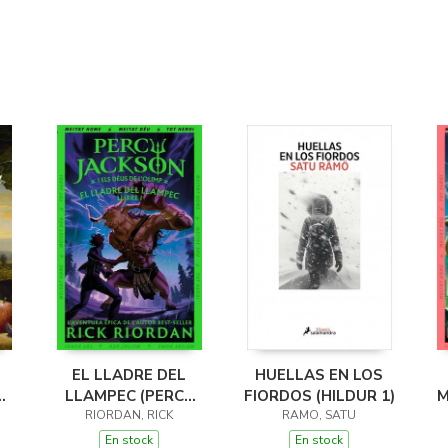
EL LLADRE DEL
HUELLAS EN LOS
LLAMPEC (PERCY
FIORDOS (HILDUR 1)
M
JACKSON I ELS
RIORDAN, RICK
RAMO, SATU
DÉUS DE L'OLIMP 1)
D
En stock
En stock