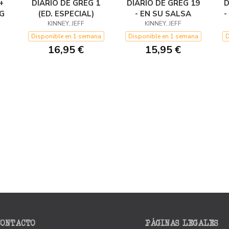
+
DIARIO DE GREG 1
DIARIO DE GREG 19
D
EG
(ED. ESPECIAL)
- EN SU SALSA
-
KINNEY, JEFF
KINNEY, JEFF
Disponible en 1 semana
Disponible en 1 semana
D
16,95 €
15,95 €
CONTACTO
PÁGINAS LEGALES