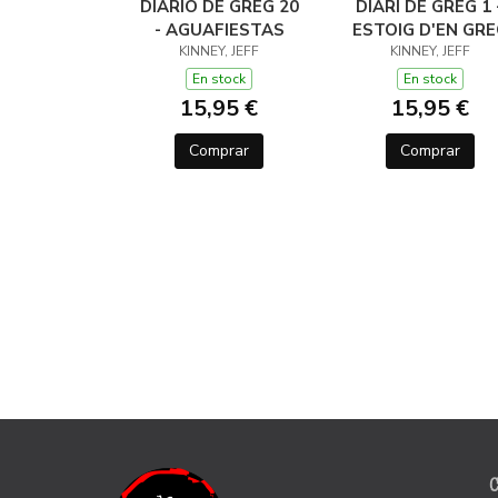
DIARIO DE GREG 20
DIARI DE GREG 1 
- AGUAFIESTAS
ESTOIG D'EN GR
KINNEY, JEFF
KINNEY, JEFF
En stock
En stock
15,95 €
15,95 €
Comprar
Comprar