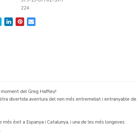
979-13-87782-59-7
:
224
al moment del Greg Haffley!
ra divertida aventura del nen més entremeliat i entranyable de l'in
 de més èxit a Espanya i Catalunya, i una de les més longeves.
.