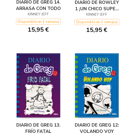
DIARIO DE GREG 14.
DIARIO DE ROWLEY
ARRASA CON TODO
1 ¡UN CHICO SUPER
KINNEY JEFF
KINNEY JEFF
GUAY!
Disponible en 1 semana
Disponible en 1 semana
15,95 €
15,95 €
DIARIO DE GREG 13.
DIARIO DE GREG 12:
FRÍO FATAL
VOLANDO VOY