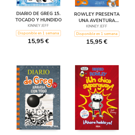
DIARIO DE GREG 15.
ROWLEY PRESENTA
TOCADO Y HUNDIDO
UNA AVENTURA
KINNEY JEFF
SUPERGUAY
KINNEY JEFF
Disponible en 1 semana
Disponible en 1 semana
15,95 €
15,95 €