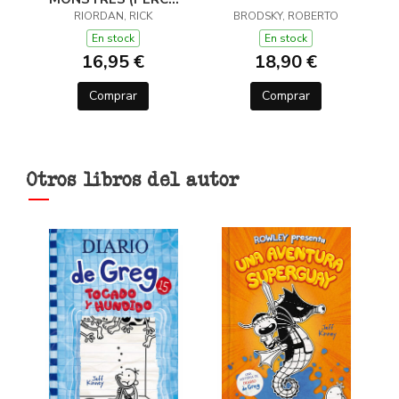
JACKSON I ELS DÉUS
RIORDAN, RICK
BRODSKY, ROBERTO
DE L'OLIMP 2)
En stock
En stock
16,95 €
18,90 €
Comprar
Comprar
Otros libros del autor