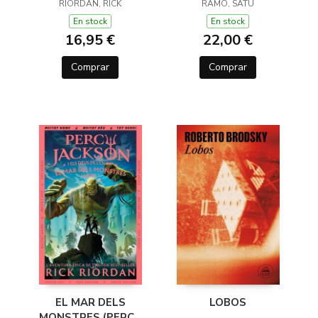
JACKSON I ELS DÉUS
RIORDAN, RICK
RAMO, SATU
DE L'OLIMP 1)
En stock
En stock
16,95 €
22,00 €
Comprar
Comprar
EL MAR DELS
LOBOS
MONSTRES (PERCY