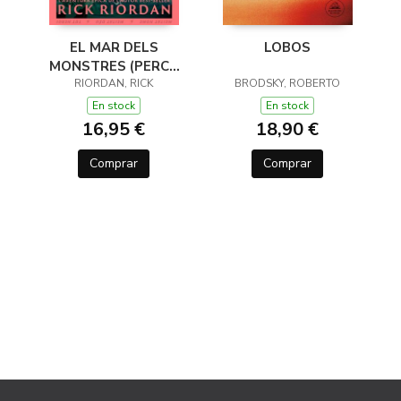
EL MAR DELS
LOBOS
MONSTRES (PERCY
JACKSON I ELS DÉUS
RIORDAN, RICK
BRODSKY, ROBERTO
DE L'OLIMP 2)
En stock
En stock
16,95 €
18,90 €
Comprar
Comprar