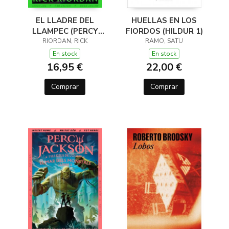
EL LLADRE DEL
HUELLAS EN LOS
LLAMPEC (PERCY
FIORDOS (HILDUR 1)
JACKSON I ELS DÉUS
RIORDAN, RICK
RAMO, SATU
DE L'OLIMP 1)
En stock
En stock
16,95 €
22,00 €
Comprar
Comprar