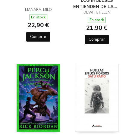
LOS INGLESES
ENTIENDEN DE LANA
MANARA, MILO
(Y OTROS TRUCOS)
DEWITT, HELEN
En stock
En stock
22,90 €
21,90 €
Comprar
Comprar