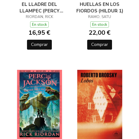
EL LLADRE DEL
HUELLAS EN LOS
LLAMPEC (PERCY
FIORDOS (HILDUR 1)
JACKSON I ELS DÉUS
RIORDAN, RICK
RAMO, SATU
DE L'OLIMP 1)
En stock
En stock
16,95 €
22,00 €
Comprar
Comprar