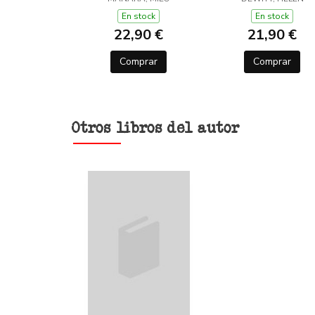
LANA (Y OTROS
TRUCOS)
En stock
En stock
22,90 €
21,90 €
Comprar
Comprar
Otros libros del autor