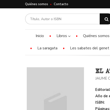
Quiénes somos
Contacto
Inicio
Libros
Quiénes somos
La saragata
Les sabates del genet 
EL A
JAUME 
Editorial
Año de e
ISBN:
Páginas