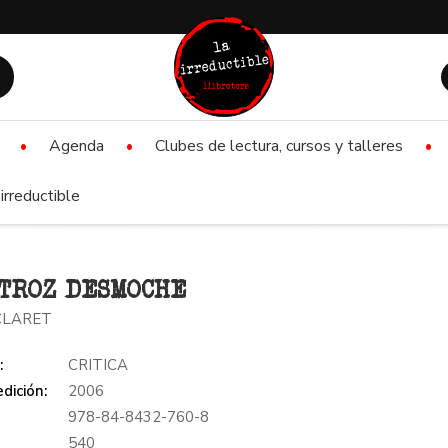
Agenda
Clubes de lectura, cursos y talleres
irreductible
TROZ DESMOCHE
CLARET
:
CRITICA
dición:
2006
978-84-8432-760-8
:
540