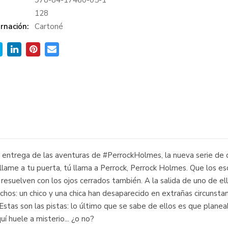
978-84-17460-05-1
:
128
rnación:
Cartoné
a entrega de las aventuras de #PerrockHolmes, la nueva serie de 
llame a tu puerta, tú llama a Perrock, Perrock Holmes. Que los e
 resuelven con los ojos cerrados también. A la salida de uno de el
hechos: un chico y una chica han desaparecido en extrañas circunst
tas son las pistas: lo último que se sabe de ellos es que planeab
uí huele a misterio... ¿o no?