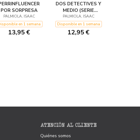
PERRINFLUENCER
DOS DETECTIVES Y
POR SORPRESA
MEDIO (SERIE
PALMIOLA, ISAAC
PERROCK HOLMES
PALMIOLA, ISAAC
1)
isponible en 1 semana
Disponible en 1 semana
13,95 €
12,95 €
ATENCIÓN AL CLIENTE
Quiénes somos