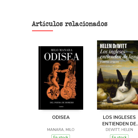
Artículos relacionados
ODISEA
LOS INGLESES
ENTIENDEN DE
MANARA, MILO
LANA (Y OTROS
DEWITT, HELEN
TRUCOS)
En stock
En stock