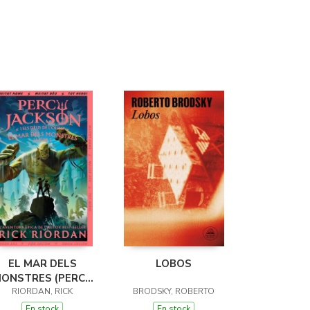
EL MAR DELS
LOBOS
ONSTRES (PERCY
JACKSON I ELS
RIORDAN, RICK
BRODSKY, ROBERTO
ÉUS DE L'OLIMP 2)
En stock
En stock