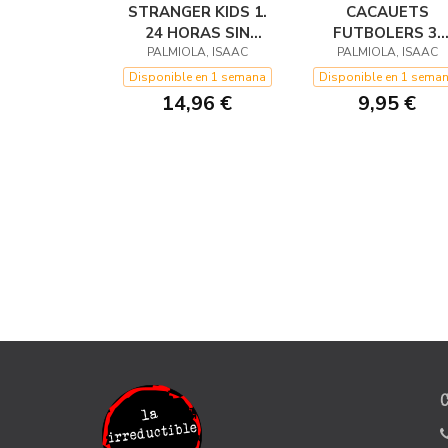
STRANGER KIDS 1.
CACAUETS
24 HORAS SIN
FUTBOLERS 3.
PALMIOLA, ISAAC
PADRES
PALMIOLA, ISAAC
SECRETS
INCONFESSABLE
Disponible en 1 semana
Disponible en 1 sema
14,96 €
9,95 €