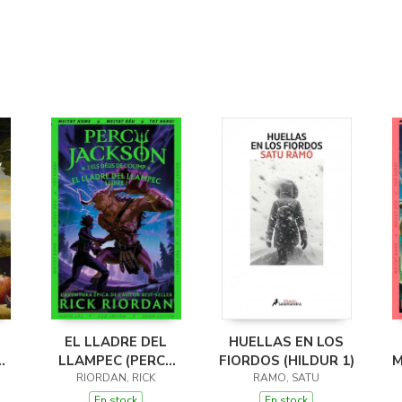
EL LLADRE DEL
HUELLAS EN LOS
LLAMPEC (PERCY
FIORDOS (HILDUR 1)
M
JACKSON I ELS
RIORDAN, RICK
RAMO, SATU
DÉUS DE L'OLIMP 1)
D
En stock
En stock