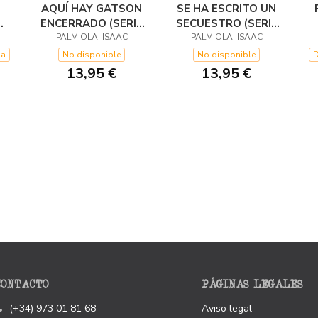
AQUÍ HAY GATSON
SE HA ESCRITO UN
ENCERRADO (SERIE
SECUESTRO (SERIE
PERROCK HOLMES
PALMIOLA, ISAAC
PERROCK HOLMES
PALMIOLA, ISAAC
S
5)
7)
na
No disponible
No disponible
D
13,95 €
13,95 €
CONTACTO
PÁGINAS LEGALES
(+34) 973 01 81 68
Aviso legal