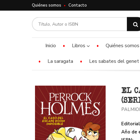
Quiénes somos
Contacto
Inicio
Libros
Quiénes somos
La saragata
Les sabates del genet 
EL C
(SER
PALMIO
Editorial
Año de e