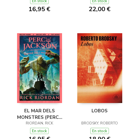
DE L'OLIMP 1)
En stock
En stock
16,95 €
22,00 €
EL MAR DELS
LOBOS
MONSTRES (PERCY
JACKSON I ELS DÉUS
RIORDAN, RICK
BRODSKY, ROBERTO
DE L'OLIMP 2)
En stock
En stock