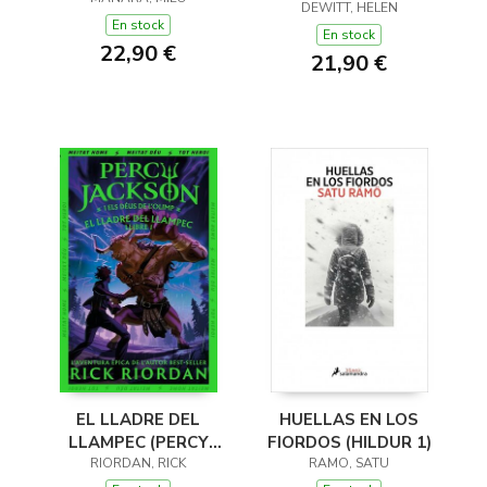
(Y OTROS TRUCOS)
DEWITT, HELEN
En stock
En stock
22,90 €
21,90 €
EL LLADRE DEL
HUELLAS EN LOS
LLAMPEC (PERCY
FIORDOS (HILDUR 1)
JACKSON I ELS DÉUS
RIORDAN, RICK
RAMO, SATU