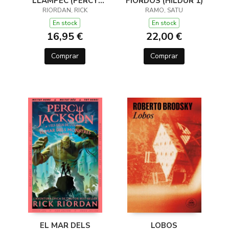
LLAMPEC (PERCY
FIORDOS (HILDUR 1)
JACKSON I ELS DÉUS
RIORDAN, RICK
RAMO, SATU
DE L'OLIMP 1)
En stock
En stock
16,95 €
22,00 €
Comprar
Comprar
EL MAR DELS
LOBOS