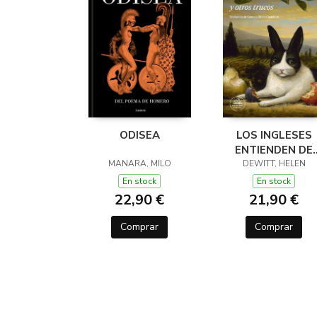
ODISEA
LOS INGLESES
ENTIENDEN DE
MANARA, MILO
LANA (Y OTROS
DEWITT, HELEN
TRUCOS)
En stock
En stock
22,90 €
21,90 €
Comprar
Comprar