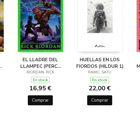
EL LLADRE DEL
HUELLAS EN LOS
LLAMPEC (PERCY
FIORDOS (HILDUR 1)
M
JACKSON I ELS
RIORDAN, RICK
RAMO, SATU
DÉUS DE L'OLIMP 1)
D
En stock
En stock
16,95 €
22,00 €
Comprar
Comprar