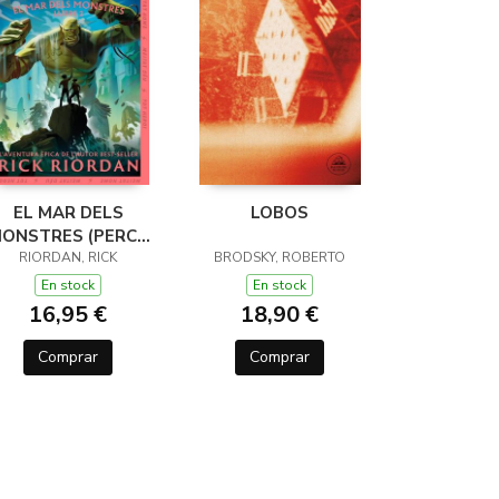
EL MAR DELS
LOBOS
ONSTRES (PERCY
JACKSON I ELS
RIORDAN, RICK
BRODSKY, ROBERTO
ÉUS DE L'OLIMP 2)
En stock
En stock
16,95 €
18,90 €
Comprar
Comprar