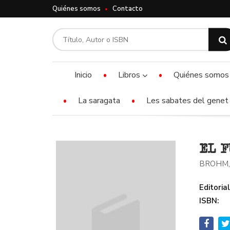
Quiénes somos
Contacto
Inicio
Libros
Quiénes somos
La saragata
Les sabates del genet 
EL F
BROHM,
Editorial
ISBN: