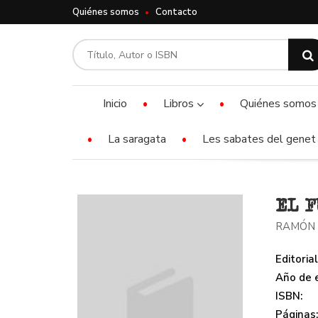
Quiénes somos
Contacto
Inicio
Libros
Quiénes somos
La saragata
Les sabates del genet 
EL F
RAMÓN 
Editorial
Año de e
ISBN:
Páginas