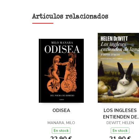
Artículos relacionados
ODISEA
LOS INGLESES
ENTIENDEN DE
MANARA, MILO
LANA (Y OTROS
DEWITT, HELEN
TRUCOS)
En stock
En stock
22,90 €
21,90 €