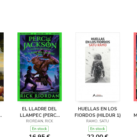
EL LLADRE DEL
HUELLAS EN LOS
LLAMPEC (PERCY
FIORDOS (HILDUR 1)
M
JACKSON I ELS
RIORDAN, RICK
RAMO, SATU
DÉUS DE L'OLIMP 1)
D
En stock
En stock
16,95 €
22,00 €