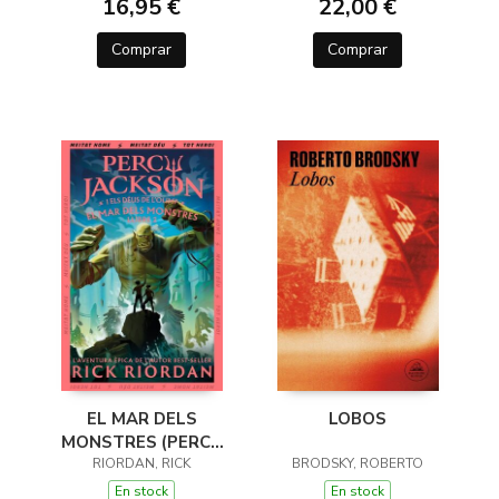
16,95 €
22,00 €
Comprar
Comprar
EL MAR DELS
LOBOS
MONSTRES (PERCY
JACKSON I ELS DÉUS
RIORDAN, RICK
BRODSKY, ROBERTO
DE L'OLIMP 2)
En stock
En stock