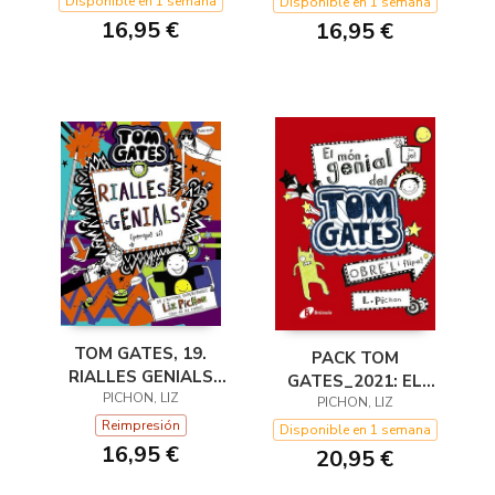
Disponible en 1 semana
Disponible en 1 semana
16,95 €
16,95 €
TOM GATES, 19.
PACK TOM
RIALLES GENIALS
GATES_2021: EL
(PERQUÈ SÍ)
PICHON, LIZ
MÓN GENIAL DEL
PICHON, LIZ
Reimpresión
TOM GATES + TOM
Disponible en 1 semana
16,95 €
GATES: EXCUSES
20,95 €
PERFECTES