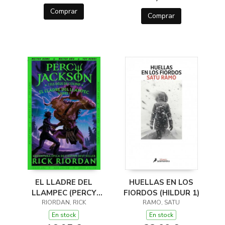
Comprar
Comprar
EL LLADRE DEL
HUELLAS EN LOS
LLAMPEC (PERCY
FIORDOS (HILDUR 1)
JACKSON I ELS DÉUS
RIORDAN, RICK
RAMO, SATU
DE L'OLIMP 1)
En stock
En stock