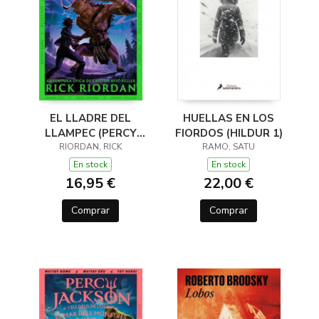
EL LLADRE DEL
HUELLAS EN LOS
LLAMPEC (PERCY
FIORDOS (HILDUR 1)
JACKSON I ELS DÉUS
RIORDAN, RICK
RAMO, SATU
DE L'OLIMP 1)
En stock
En stock
16,95 €
22,00 €
Comprar
Comprar