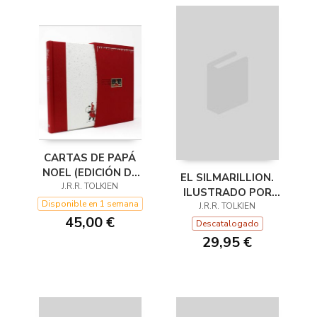
CARTAS DE PAPÁ
NOEL (EDICIÓN DE
EL SILMARILLION.
J.R.R. TOLKIEN
LUJO)
ILUSTRADO POR
Disponible en 1 semana
TED NASMITH
J.R.R. TOLKIEN
45,00 €
Descatalogado
29,95 €