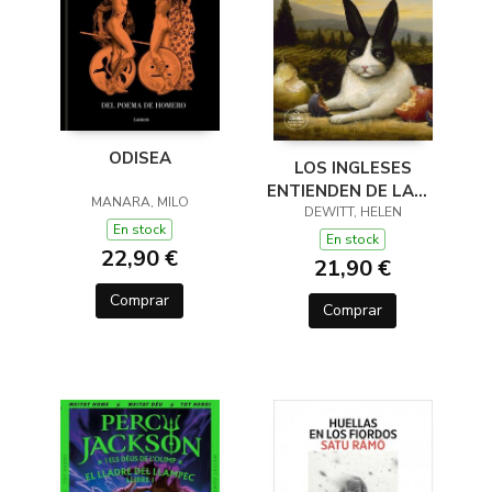
ODISEA
LOS INGLESES
ENTIENDEN DE LANA
MANARA, MILO
(Y OTROS TRUCOS)
DEWITT, HELEN
En stock
En stock
22,90 €
21,90 €
Comprar
Comprar