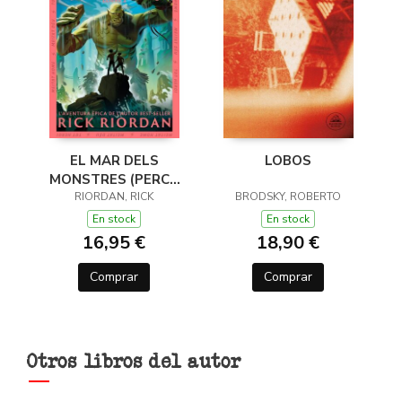
EL MAR DELS
LOBOS
MONSTRES (PERCY
JACKSON I ELS DÉUS
RIORDAN, RICK
BRODSKY, ROBERTO
DE L'OLIMP 2)
En stock
En stock
16,95 €
18,90 €
Comprar
Comprar
Otros libros del autor